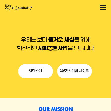
본
문
바
로
가
기
즐거운 세상
우리는 보다
을 위해
사회공헌사업
혁신적인
을 만듭니다.
재단소개
20주년 기념 사이트
OUR MISSION