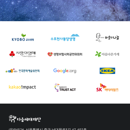
(우)04526, 서울특별시 중구 남대문로5길 47, 402호