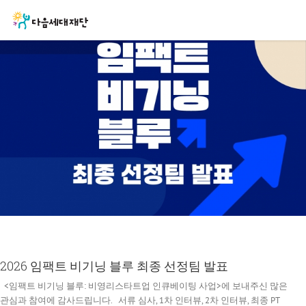
본
문
바
로
가
기
2026 임팩트 비기닝 블루 최종 선정팀 발표
<임팩트 비기닝 블루: 비영리스타트업 인큐베이팅 사업>에 보내주신 많은
관심과 참여에 감사드립니다. 서류 심사, 1차 인터뷰, 2차 인터뷰, 최종 PT