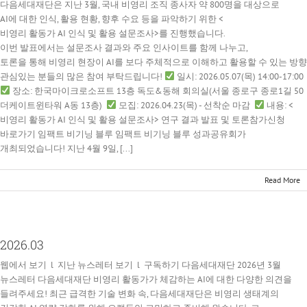
다음세대재단은 지난 3월, 국내 비영리 조직 종사자 약 800명을 대상으로
AI에 대한 인식, 활용 현황, 향후 수요 등을 파악하기 위한 <
비영리 활동가 AI 인식 및 활용 설문조사>를 진행했습니다.
이번 발표에서는 설문조사 결과와 주요 인사이트를 함께 나누고,
토론을 통해 비영리 현장이 AI를 보다 주체적으로 이해하고 활용할 수 있는 방
관심있는 분들의 많은 참여 부탁드립니다!
일시: 2026.05.07(목) 14:00-17:00
장소: 한국마이크로소프트 13층 독도&동해 회의실(서울 종로구 종로1길 50
더케이트윈타워 A동 13층)
모집: 2026.04.23(목) - 선착순 마감
내용: <
비영리 활동가 AI 인식 및 활용 설문조사> 연구 결과 발표 및 토론참가신청
바로가기 임팩트 비기닝 블루 임팩트 비기닝 블루 성과공유회가
개최되었습니다! 지난 4월 9일, [...]
Read More
2026.03
웹에서 보기 l 지난 뉴스레터 보기 l 구독하기 다음세대재단 2026년 3월
뉴스레터 다음세대재단 비영리 활동가가 체감하는 AI에 대한 다양한 의견을
들려주세요! 최근 급격한 기술 변화 속, 다음세대재단은 비영리 생태계의