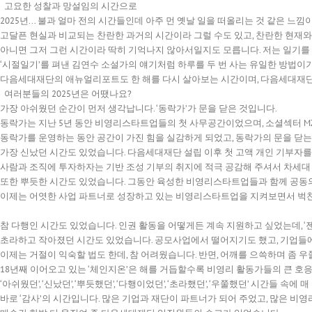
고요한 성찰과 망설임의 시간으로
2025년... 불과 얼마 전의 시간들인데 아주 먼 옛날 일을 떠올리는 것 같은 느낌
고달픈 현실과 비교되는 찬란한 과거의 시간이라 그럴 수도 있고, 찬란한 현재
아니면 그저 그런 시간이라 딱히 기억나지 않아서일지도 모릅니다. 저는 일기를
‘시절일기’를 펴낸 김연수 소설가의 얘기처럼 하루를 두 번 사는 유일한 방법이기
다음세대재단의 애뉴얼리포트도 한 해를 다시 살아보는 시간이며, 다음세대재단
여러분들의 2025년은 어땠나요?
가장 아쉬웠던 순간이 먼저 생각납니다. ‘동락가’가 문을 닫은 것입니다.
동락가는 지난 5년 동안 비영리스타트업들의 첫 사무공간이었으며, 소셜섹터 M
동락가를 운영하는 동안 공간이 가진 힘을 실감하게 되었고, 동락가의 문을 닫는 
가장 신났던 시간도 있었습니다. 다음세대재단 설립 이후 첫 고액 개인 기부자를
사람과 조직에 투자하자는 기반 조성 기부의 취지에 적극 공감해 주셔서 차세대
또한 뿌듯한 시간도 있었습니다. 그동안 육성한 비영리스타트업들과 함께 공동의
이제는 어엿한 사업 파트너로 성장하고 있는 비영리스타트업을 지켜보면서 벅찬
참 다행인 시간도 있었습니다. 인권 활동을 어떻게든 계속 지원하고 싶었는데, ‘젠
초라하고 작아졌던 시간도 있었습니다. 공모사업에서 떨어지기도 했고, 기업들
이제는 거절이 익숙할 법도 한데, 참 어려웠습니다. 반면, 어깨를 으쓱하며 좀 
18년째 이어오고 있는 ‘체인지온’은 해를 거듭할수록 비영리 활동가들의 큰 호응
‘아쉬웠던’, ‘신났던’, ‘뿌듯했던’, ‘다행이었던’, ‘초라했던’, ‘우쭐했던’ 시간들 
바로 ‘감사’의 시간입니다. 많은 기업과 재단이 파트너가 되어 주었고, 많은 